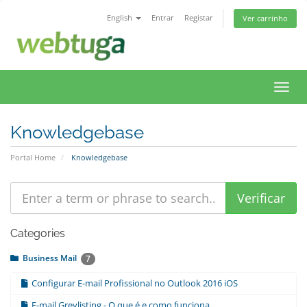
English
Entrar
Registar
Ver carrinho
Toggl
navig
Knowledgebase
Portal Home
Knowledgebase
Categories
Business Mail
7
Configurar E-mail Profissional no Outlook 2016 iOS
E-mail Greylisting - O que é e como funciona