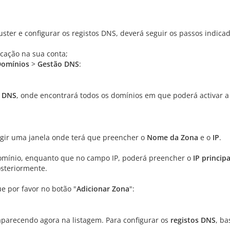
ster e configurar os registos DNS, deverá seguir os passos indicad
icação na sua conta;
Domínios
>
Gestão DNS
:
 DNS
, onde encontrará todos os domínios em que poderá activar a 
urgir uma janela onde terá que preencher o
Nome da Zona
e o
IP
.
omínio, enquanto que no campo IP, poderá preencher o
IP principa
posteriormente.
 por favor no botão "
Adicionar Zona
":
aparecendo agora na listagem. Para configurar os
registos DNS
, ba