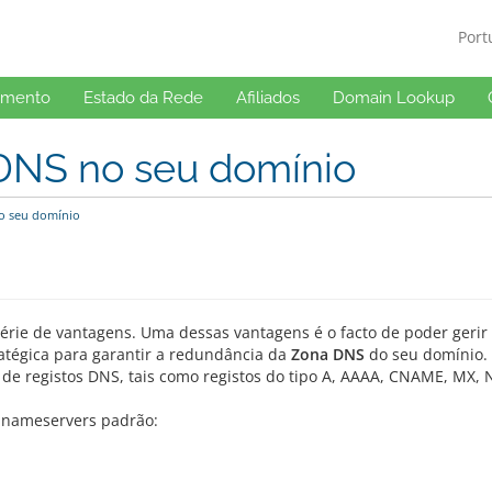
Por
imento
Estado da Rede
Afiliados
Domain Lookup
 DNS no seu domínio
o seu domínio
rie de vantagens. Uma dessas vantagens é o facto de poder gerir
atégica para garantir a redundância da
Zona DNS
do seu domínio.
 de registos DNS, tais como registos do tipo A, AAAA, CNAME, MX, N
os nameservers padrão: