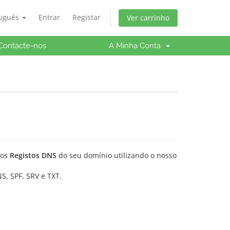
tuguês
Entrar
Registar
Ver carrinho
Contacte-nos
A Minha Conta
 os
Registos DNS
do seu domínio utilizando o nosso
S, SPF, SRV e TXT.