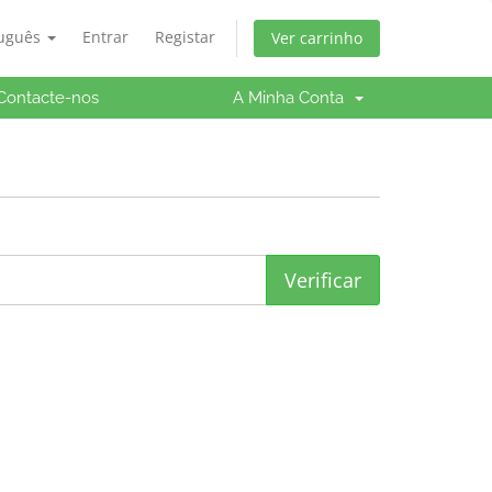
tuguês
Entrar
Registar
Ver carrinho
Contacte-nos
A Minha Conta