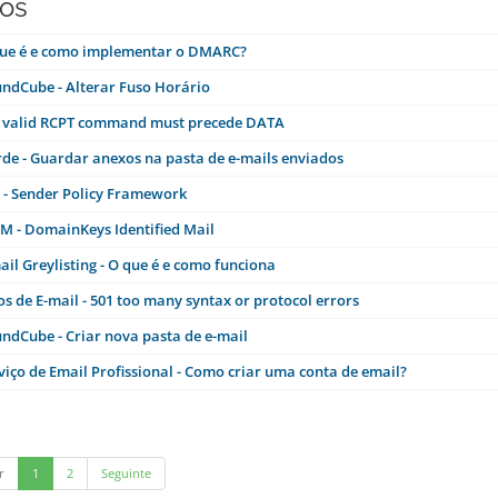
gos
ue é e como implementar o DMARC?
ndCube - Alterar Fuso Horário
 valid RCPT command must precede DATA
de - Guardar anexos na pasta de e-mails enviados
 - Sender Policy Framework
M - DomainKeys Identified Mail
ail Greylisting - O que é e como funciona
os de E-mail - 501 too many syntax or protocol errors
ndCube - Criar nova pasta de e-mail
viço de Email Profissional - Como criar uma conta de email?
r
1
2
Seguinte