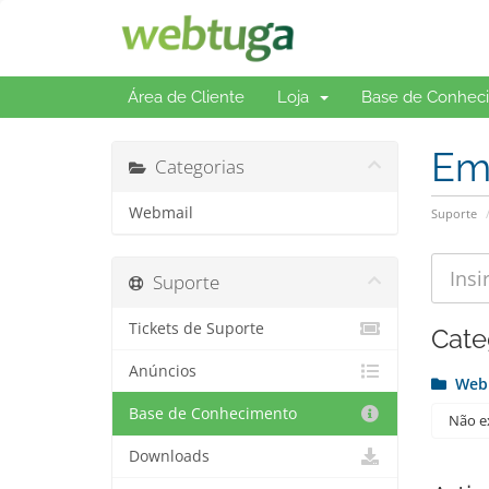
Área de Cliente
Loja
Base de Conhec
Em
Categorias
Webmail
Suporte
Suporte
Tickets de Suporte
Cate
Anúncios
Web
Base de Conhecimento
Não ex
Downloads