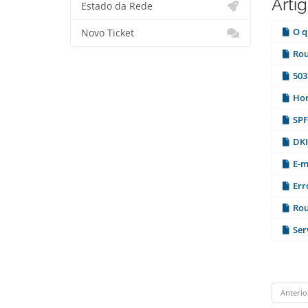
Arti
Estado da Rede
O q
Novo Ticket
Rou
503
Hor
SPF
DKI
E-m
Err
Rou
Ser
Anterio