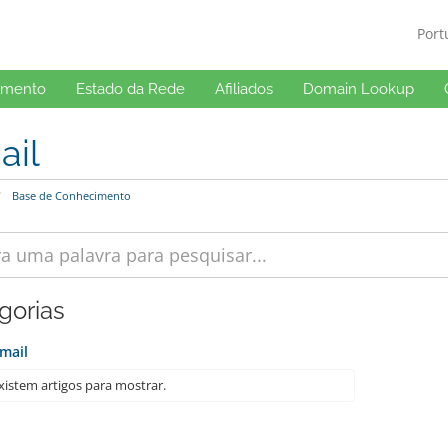
Por
imento
Estado da Rede
Afiliados
Domain Lookup
ail
Base de Conhecimento
gorias
mail
istem artigos para mostrar.