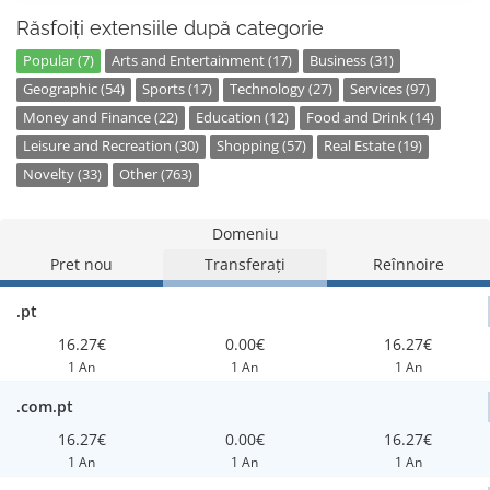
Răsfoiți extensiile după categorie
Popular (7)
Arts and Entertainment (17)
Business (31)
Geographic (54)
Sports (17)
Technology (27)
Services (97)
Money and Finance (22)
Education (12)
Food and Drink (14)
Leisure and Recreation (30)
Shopping (57)
Real Estate (19)
Novelty (33)
Other (763)
Domeniu
Pret nou
Transferați
Reînnoire
.pt
16.27€
0.00€
16.27€
1 An
1 An
1 An
.com.pt
16.27€
0.00€
16.27€
1 An
1 An
1 An