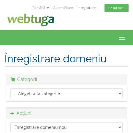
Română
Autentificare
Înregistrare
Coșul meu
Navi
Toggl
Înregistrare domeniu
Categorii
Acțiuni