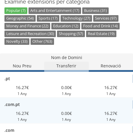
Examine extensions per categoria
Popular (7)
Arts and Entertainment (17)
Business (31)
Geographic (54)
Sports (17)
Technology (27)
Services (97)
Money and Finance (22)
Education (12)
Food and Drink (14)
Leisure and Recreation (30)
Shopping (57)
Real Estate (19)
Novelty (33)
Other (763)
Nom de Domini
Nou Preu
Transferir
Renovació
.pt
16.27€
0.00€
16.27€
1 Any
1 Any
1 Any
.com.pt
16.27€
0.00€
16.27€
1 Any
1 Any
1 Any
.com