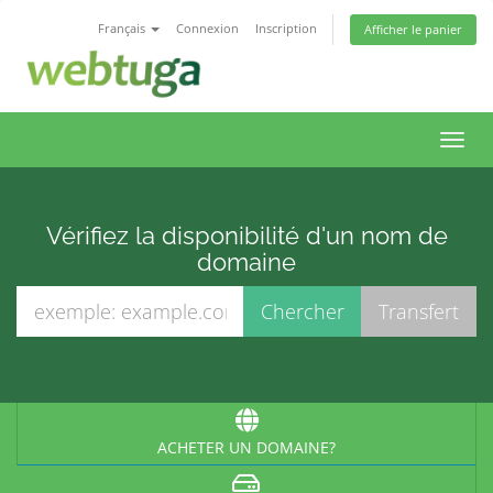
Français
Connexion
Inscription
Afficher le panier
Bascu
la
navig
Vérifiez la disponibilité d'un nom de
domaine
ACHETER UN DOMAINE?