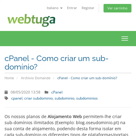
Italiano
Entrar
Registar
Ver carrinho
Attiv
Navi
cPanel - Como criar um sub-
domínio?
Home
Archivio Domande
cPanel - Como criar um sub-domínio?
08/05/2020 13:58
cPanel
cpanel
criar subdominio
subdominio
subdominios
Os nossos planos de
Alojamento Web
permitem-lhe criar
sub-domínios ilimitados (Exemplo: blog.oseudominio.pt) na
sua conta de alojamento, podendo desta forma isolar em
cada sub-domínio os diferentes tipos de plataformas/portais