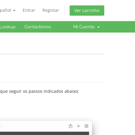
spañol
Entrar
Registar
Ver carrinho
Lookup
Contáctenos
Mi Cuenta
que seguir os passos indicados abaixo: