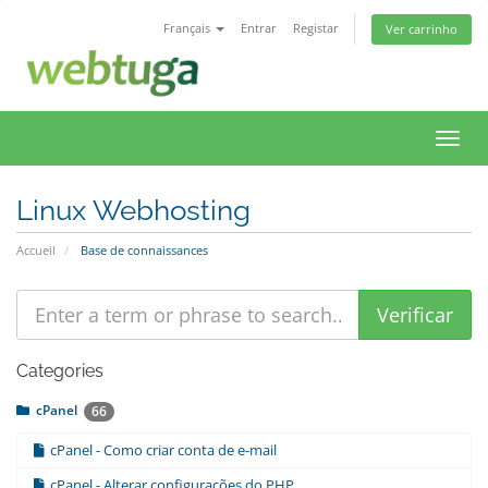
Français
Entrar
Registar
Ver carrinho
Bascu
la
navig
Linux Webhosting
Accueil
Base de connaissances
Categories
cPanel
66
cPanel - Como criar conta de e-mail
cPanel - Alterar configurações do PHP