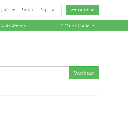
tuguês
Entrar
Registar
Ver carrinho
Contacte-nos
A Minha Conta