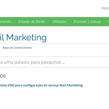
Por
imento
Estado da Rede
Afiliados
Domain Lookup
l Marketing
Base de Conhecimento
gos
istos DNS para configuração do serviço Mail Marketing