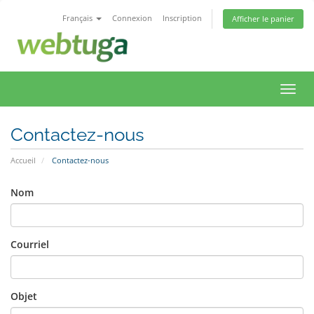
Français
Connexion
Inscription
Afficher le panier
Bascu
la
navig
Contactez-nous
Accueil
Contactez-nous
Nom
Courriel
Objet