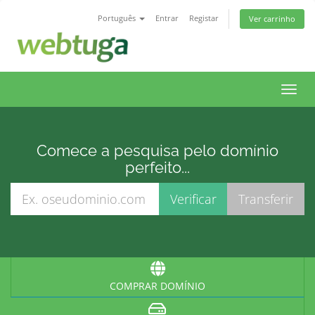
Português
Entrar
Registar
Ver carrinho
Toggl
navig
Comece a pesquisa pelo domínio
perfeito...
COMPRAR DOMÍNIO