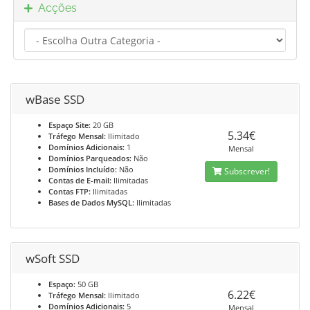
Acções
wBase SSD
Espaço Site:
20 GB
5.34€
Tráfego Mensal:
Ilimitado
Domínios Adicionais:
1
Mensal
Domínios Parqueados:
Não
Domínios Incluído:
Não
Subscrever!
Contas de E-mail:
Ilimitadas
Contas FTP:
Ilimitadas
Bases de Dados MySQL:
Ilimitadas
wSoft SSD
Espaço:
50 GB
6.22€
Tráfego Mensal:
Ilimitado
Domínios Adicionais:
5
Mensal