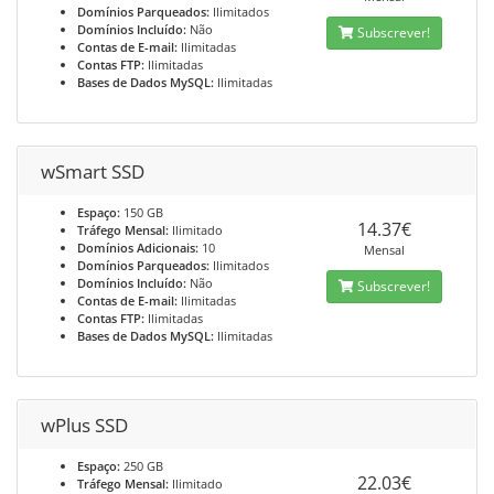
Domínios Parqueados:
Ilimitados
Domínios Incluído:
Não
Subscrever!
Contas de E-mail:
Ilimitadas
Contas FTP:
Ilimitadas
Bases de Dados MySQL:
Ilimitadas
wSmart SSD
Espaço:
150 GB
14.37€
Tráfego Mensal:
Ilimitado
Domínios Adicionais:
10
Mensal
Domínios Parqueados:
Ilimitados
Domínios Incluído:
Não
Subscrever!
Contas de E-mail:
Ilimitadas
Contas FTP:
Ilimitadas
Bases de Dados MySQL:
Ilimitadas
wPlus SSD
Espaço:
250 GB
22.03€
Tráfego Mensal:
Ilimitado