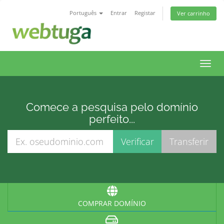
Português
Entrar
Registar
Ver carrinho
Toggl
navig
Comece a pesquisa pelo domínio
perfeito...
COMPRAR DOMÍNIO