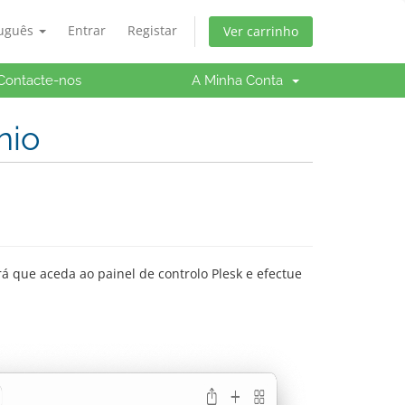
tuguês
Entrar
Registar
Ver carrinho
Contacte-nos
A Minha Conta
nio
á que aceda ao painel de controlo Plesk e efectue