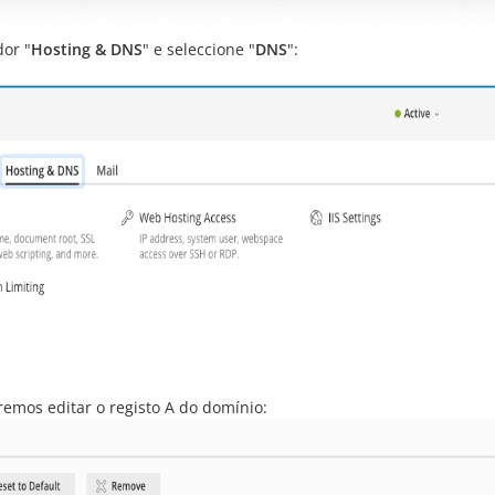
dor "
Hosting & DNS
" e seleccione "
DNS
":
iremos editar o registo A do domínio: