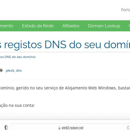
Por
imento
Estado da Rede
Afiliados
Domain Lookup
s registos DNS do seu domí
stos DNS do seu domínio
plesk
dns
 domínio, gerido no seu serviço de Alojamento Web Windows, bastar
ação na sua conta: