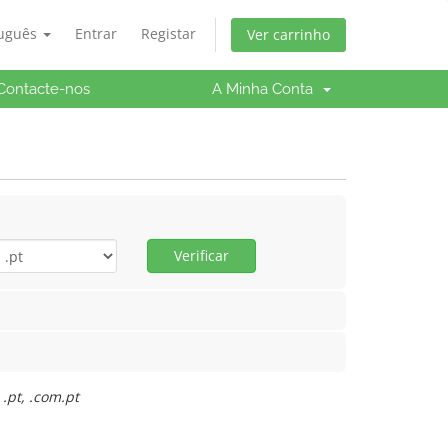
tuguês
Entrar
Registar
Ver carrinho
Contacte-nos
A Minha Conta
Verificar
.pt, .com.pt