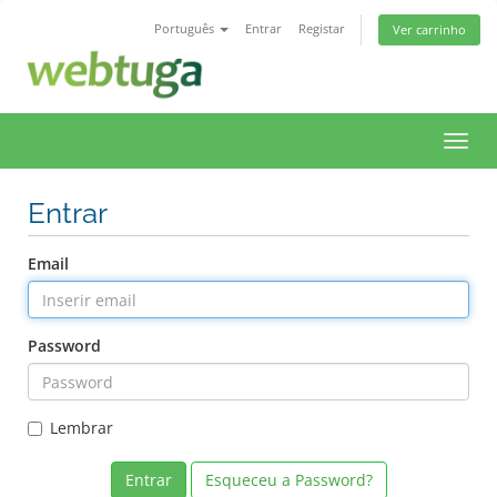
Português
Entrar
Registar
Ver carrinho
Toggl
navig
Entrar
Email
Password
Lembrar
Esqueceu a Password?