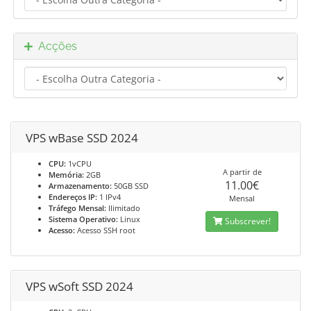
Acções
VPS wBase SSD 2024
CPU:
1vCPU
A partir de
Memória:
2GB
11.00€
Armazenamento:
50GB SSD
Endereços IP:
1 IPv4
Mensal
Tráfego Mensal:
Ilimitado
Sistema Operativo:
Linux
Subscrever!
Acesso:
Acesso SSH root
VPS wSoft SSD 2024