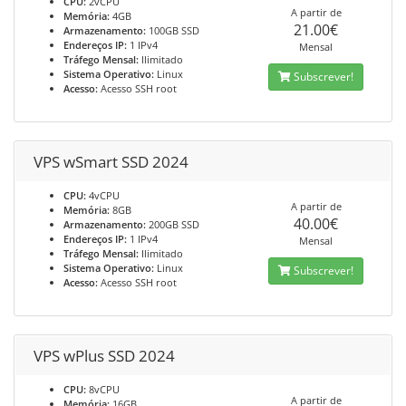
CPU:
2vCPU
A partir de
Memória:
4GB
21.00€
Armazenamento:
100GB SSD
Endereços IP:
1 IPv4
Mensal
Tráfego Mensal:
Ilimitado
Sistema Operativo:
Linux
Subscrever!
Acesso:
Acesso SSH root
VPS wSmart SSD 2024
CPU:
4vCPU
A partir de
Memória:
8GB
40.00€
Armazenamento:
200GB SSD
Endereços IP:
1 IPv4
Mensal
Tráfego Mensal:
Ilimitado
Sistema Operativo:
Linux
Subscrever!
Acesso:
Acesso SSH root
VPS wPlus SSD 2024
CPU:
8vCPU
A partir de
Memória:
16GB